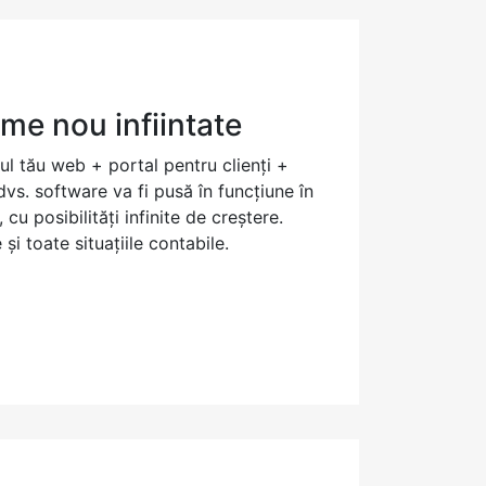
rme nou infiintate
ul tău web + portal pentru clienți +
vs. software va fi pusă în funcțiune în
u posibilități infinite de creștere.
i toate situațiile contabile.